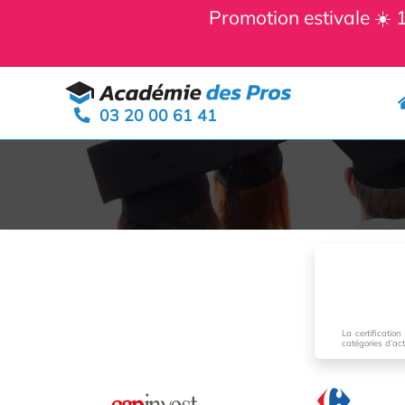
Panneau de gestion des cookies
Promotion estivale ☀️
Aller
au
03 20 00 61 41
contenu
La certification
catégories d’ac