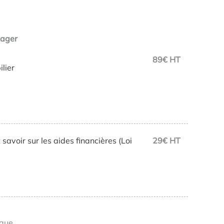
iager
89€ HT
lier
savoir sur les aides financières (Loi
29€ HT
ique