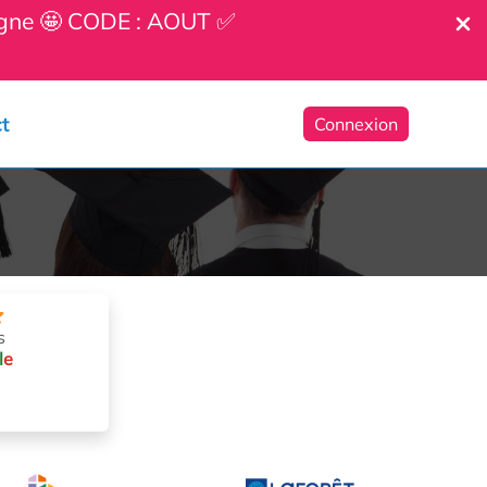
ligne 🤩 CODE : AOUT ✅
t
Connexion
s
l
e