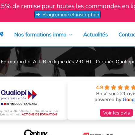
 15% de remise pour toutes les commandes en 
Programme et inscription
Nos formations immo
Actualités
Contac
Formation Loi ALUR en ligne dès 29€ HT | Certifiée Qualiopi
4.9
Basé sur 221 avi
powered by
G
o
o
g
 qualité a été délivrée au titre de la ou des
Voir les avis
tions suivantes :
ACTIONS DE FORMATION