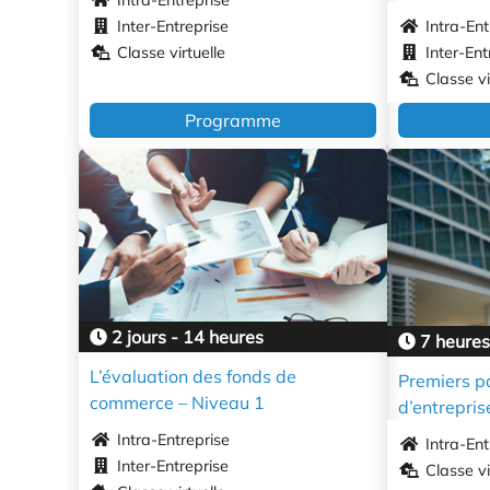
Inter-Entreprise
Intra-Ent
Classe virtuelle
Inter-Ent
Classe vi
Programme
2 jours - 14 heures
7 heures
L’évaluation des fonds de
Premiers p
commerce – Niveau 1
d’entrepris
Intra-Entreprise
Intra-Ent
Inter-Entreprise
Classe vi