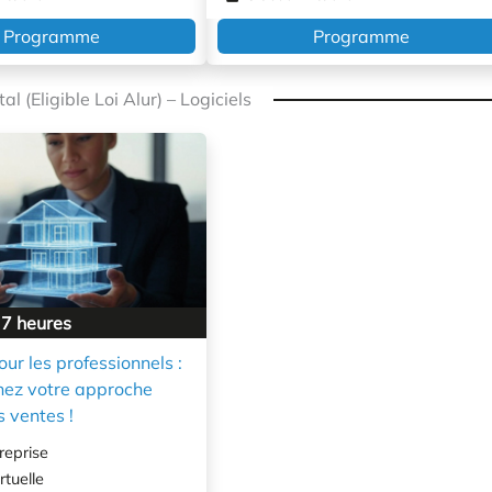
Programme
Programme
 (Eligible Loi Alur) – Logiciels
 7 heures
r les professionnels :
nez votre approche
s ventes !
reprise
rtuelle