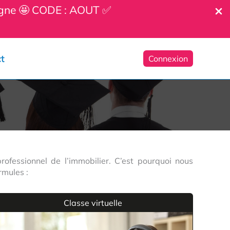
ligne 🤩 CODE : AOUT ✅
t
Connexion
fessionnel de l’immobilier. C’est pourquoi nous
rmules :
Classe virtuelle