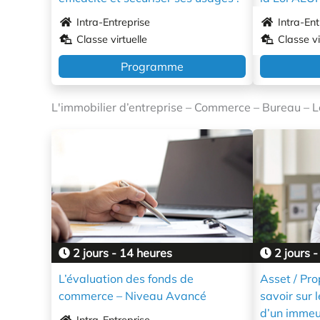
Intra-Entreprise
Intra-Ent
Classe virtuelle
Classe vi
Programme
L'immobilier d’entreprise – Commerce – Bureau – Log
2 jours - 14 heures
2 jours -
L’évaluation des fonds de
Asset / Pro
commerce – Niveau Avancé
savoir sur 
d’un immeub
Intra-Entreprise