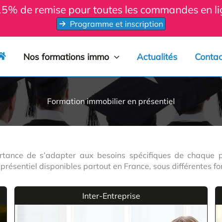
 15% de remise pour toutes les commandes en 
Programme et inscription
Nos formations immo
Actualités
Contac
Formation immobilier en présentiel
tance de s’adapter aux besoins spécifiques de chaque pro
ésentiel disponibles partout en France, sous différentes fo
Inter-Entreprise