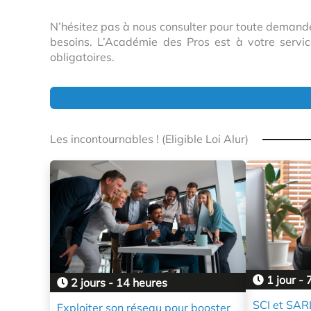
N’hésitez pas à nous consulter pour toute demande
besoins. L’Académie des Pros est à votre serv
obligatoires.
Les incontournables ! (Eligible Loi Alur)
1 jour - 
2 jours - 14 heures
SCI et SARL
Exploiter son réseau pour booster