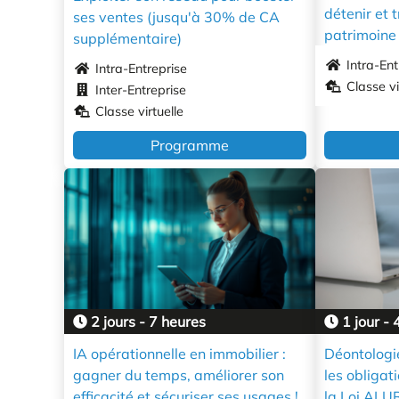
détenir et 
ses ventes (jusqu'à 30% de CA
patrimoine
supplémentaire)
Intra-Ent
Intra-Entreprise
Classe vi
Inter-Entreprise
Classe virtuelle
Programme
2 jours - 7 heures
1 jour - 
IA opérationnelle en immobilier :
Déontologie
gagner du temps, améliorer son
les obligat
efficacité et sécuriser ses usages !
la Loi ALU