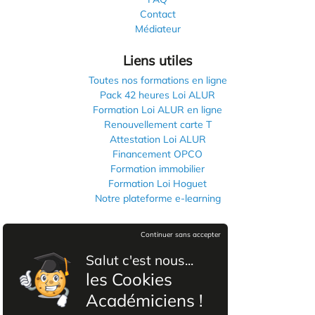
Contact
Médiateur
Liens utiles
Toutes nos formations en ligne
Pack 42 heures Loi ALUR
Formation Loi ALUR en ligne
Renouvellement carte T
Attestation Loi ALUR
Financement OPCO
Formation immobilier
Formation Loi Hoguet
Notre plateforme e-learning
Informations légales
Continuer sans accepter
Mentions légales
Salut c'est nous...
Politique de confidentialité
les Cookies
CGVU
Académiciens !