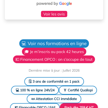
powered by
G
o
o
g
l
e
Voir les avis
💻 Voir nos formations en ligne
🎓 Je m’inscris au pack 42 heures
💶 Financement OPCO : on s’occupe de tout
Dernière mise à jour : Juillet 2026
🗓️ 3 ans de conformité en 1 pack
💻 100 % en ligne 24h/24
🏅 Certifié Qualiopi
📜 Attestation CCI immédiate
💶 Finançable OPCO / FAF
Pack dès 259 € HT