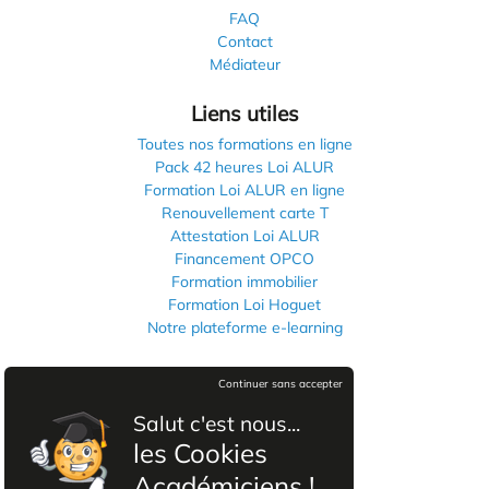
FAQ
Contact
Médiateur
Liens utiles
Toutes nos formations en ligne
Pack 42 heures Loi ALUR
Formation Loi ALUR en ligne
Renouvellement carte T
Attestation Loi ALUR
Financement OPCO
Formation immobilier
Formation Loi Hoguet
Notre plateforme e-learning
Informations légales
Continuer sans accepter
Mentions légales
Salut c'est nous...
Politique de confidentialité
les Cookies
CGVU
Académiciens !