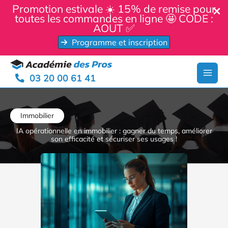
Panneau de gestion des cookies
Promotion estivale ☀️ 15% de remise pour
toutes les commandes en ligne 🤩 CODE :
AOUT ✅
Programme et inscription
Aller
au
03 20 00 61 41
contenu
Immobilier
IA opérationnelle en immobilier : gagner du temps, améliorer
son efficacité et sécuriser ses usages !