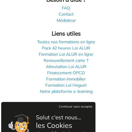
FAQ
Contact
Médiateur
Liens utiles
Toutes nos formations en ligne
Pack 42 heures Loi ALUR
Formation Loi ALUR en ligne
Renouvellement carte T
Attestation Loi ALUR
Financement OPCO
Formation immobilier
Formation Loi Hoguet
Notre plateforme e-learning
Informations légales
Continuer sans accepter
Mentions légales
Salut c'est nous...
Politique de confidentialité
les Cookies
CGVU