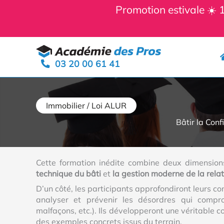
Panneau de gestion des cookies
Promotion estivale ☀️
Aller
au
03 20 00 61 41
contenu
Immobilier / Loi ALUR
Bâtir la Conf
Cette formation inédite combine deux dimension
technique du bâti
et
la gestion moderne de la relati
D’un côté, les participants approfondiront leurs c
analyser et prévenir les désordres qui comprom
malfaçons, etc.). Ils développeront une véritable 
des exemples concrets issus du terrain.