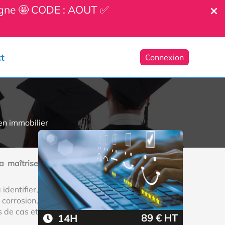
ligne 🤩 CODE : AOUT ✅
t
Connexion
 en immobilier
la maîtrise
identifier,
corrosion,
s de cas et
89 € HT
14H