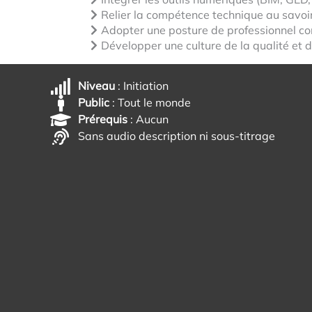
Relier la compétence technique au savoir-
Adopter une posture de professionnel com
Développer une culture de la qualité et d
Niveau
: Initiation
Public
: Tout le monde
Prérequis
: Aucun
Sans audio description ni sous-titrage