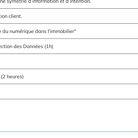
une symétrie d’information et d’intention.
on client.
ère du numérique dans l'immobilier"
ection des Données (1h)
 (2 heures)