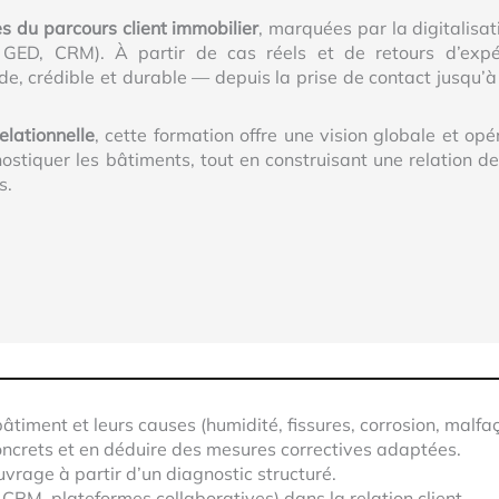
 du parcours client immobilier
, marquées par la digitalisati
, GED, CRM). À partir de cas réels et de retours d’expér
de, crédible et durable — depuis la prise de contact jusqu’à
elationnelle
, cette formation offre une vision globale et opé
ostiquer les bâtiments, tout en construisant une relation d
s.
bâtiment et leurs causes (humidité, fissures, corrosion, malfaç
oncrets et en déduire des mesures correctives adaptées.
ouvrage à partir d’un diagnostic structuré.
 CRM, plateformes collaboratives) dans la relation client.