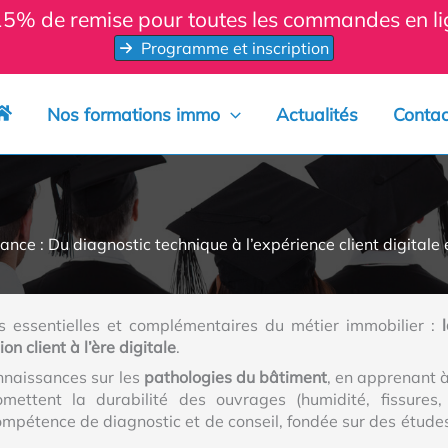
 15% de remise pour toutes les commandes en 
Programme et inscription
Nos formations immo
Actualités
Contac
iance : Du diagnostic technique à l’expérience client digitale
s essentielles et complémentaires du métier immobilier :
on client à l’ère digitale
.
onnaissances sur les
pathologies du bâtiment
, en apprenant à 
ettent la durabilité des ouvrages (humidité, fissures, 
compétence de diagnostic et de conseil, fondée sur des étude