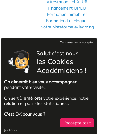
Attestation Loi ALUR
Financement OPCO
Formation immobilier
Formation Loi Hoguet
Notre plateforme e-learning
Informations légales
Continuer sans accepter
Mentions légales
Salut c'est nous...
Politique de confidentialité
les Cookies
CGVU
Académiciens !
On aimerait bien vous accompagner
pendant votre visite...
Facebook
On sert à
améliorer
votre expérience, notre
relation et pour des statistiques...
YouTube
C'est OK pour vous ?
J'accepte tout
Linkedin
Je choisis