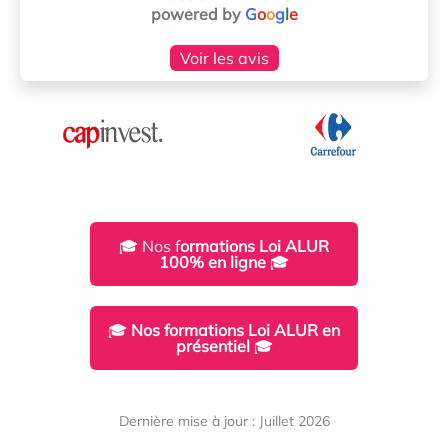
powered by
G
o
o
g
l
e
Voir les avis
🎓 Nos f
ormations Loi ALUR
100% en ligne
🎓
🎓
Nos formations Loi ALUR en
présentiel
🎓
Dernière mise à jour : Juillet 2026