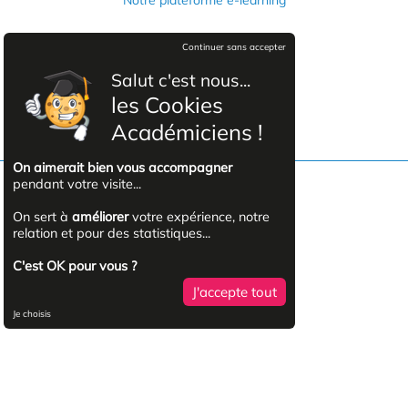
Informations légales
Continuer sans accepter
Mentions légales
Salut c'est nous...
Politique de confidentialité
les Cookies
CGVU
Académiciens !
On aimerait bien vous accompagner
pendant votre visite...
Facebook
On sert à
améliorer
votre expérience, notre
relation et pour des statistiques...
YouTube
C'est OK pour vous ?
J'accepte tout
Linkedin
Je choisis