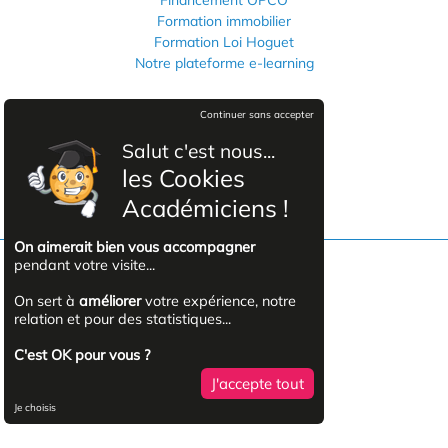
Formation immobilier
Formation Loi Hoguet
Notre plateforme e-learning
Informations légales
Continuer sans accepter
Mentions légales
Salut c'est nous...
Politique de confidentialité
les Cookies
CGVU
Académiciens !
On aimerait bien vous accompagner
pendant votre visite...
Facebook
On sert à
améliorer
votre expérience, notre
relation et pour des statistiques...
YouTube
C'est OK pour vous ?
J'accepte tout
Linkedin
Je choisis