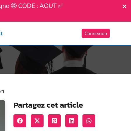
ligne 🤩 CODE : AOUT ✅
t
Connexion
21
Partagez cet article