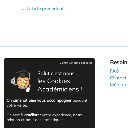
←
Article précédent
A propos
Besoin 
Continuer sans accepter
Qui sommes-nous ?
FAQ
Salut c'est nous...
Nos certifications
Contact
les Cookies
Informations handicap
Médiate
Académiciens !
On aimerait bien vous accompagner
pendant
votre visite...
On sert à
améliorer
votre expérience, notre
relation et pour des statistiques...