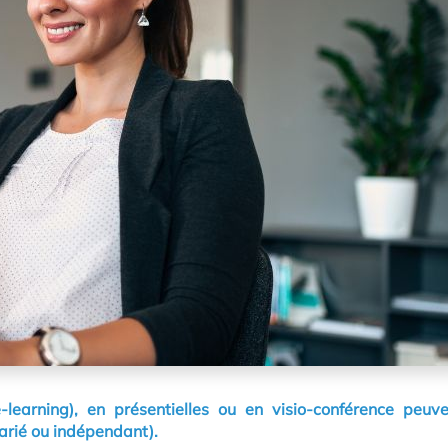
learning), en présentielles ou en visio-conférence peuve
larié ou indépendant).