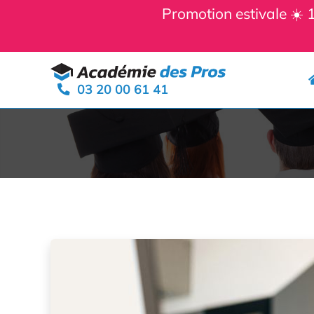
Panneau de gestion des cookies
Promotion estivale ☀️
Aller
au
03 20 00 61 41
contenu