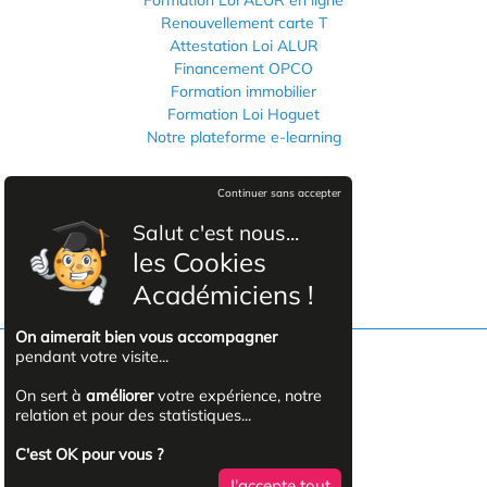
Renouvellement carte T
Attestation Loi ALUR
Financement OPCO
Formation immobilier
Formation Loi Hoguet
Notre plateforme e-learning
Informations légales
Continuer sans accepter
Mentions légales
Salut c'est nous...
Politique de confidentialité
les Cookies
CGVU
Académiciens !
On aimerait bien vous accompagner
pendant votre visite...
Facebook
On sert à
améliorer
votre expérience, notre
relation et pour des statistiques...
YouTube
C'est OK pour vous ?
J'accepte tout