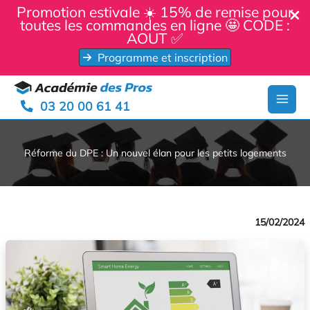
Panneau de gestion des cookies
Promotion estivale ☀️ 15% de remise pour
toutes les commandes en ligne 🤩 CODE :
AOUT ✅
Programme et inscription
Aller
au
03 20 00 61 41
contenu
Réforme du DPE : Un nouvel élan pour les petits logements
15/02/2024