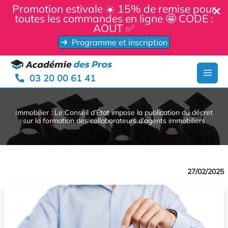
Panneau de gestion des cookies
Promotion estivale ☀️ 15% de remise pour
toutes les commandes en ligne 🤩 CODE :
AOUT ✅
Programme et inscription
Aller
au
03 20 00 61 41
contenu
Immobilier : Le Conseil d’État impose la publication du décret
sur la formation des collaborateurs d’agents immobiliers
27/02/2025