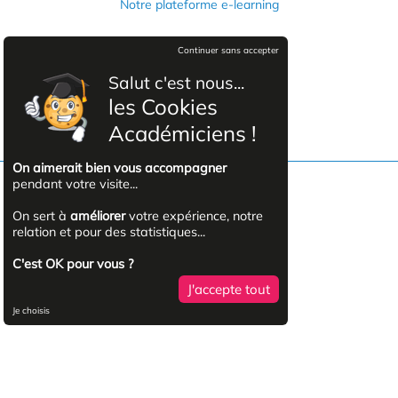
Notre plateforme e-learning
Informations légales
Continuer sans accepter
Mentions légales
Salut c'est nous...
Politique de confidentialité
les Cookies
CGVU
Académiciens !
On aimerait bien vous accompagner
pendant votre visite...
Facebook
On sert à
améliorer
votre expérience, notre
relation et pour des statistiques...
YouTube
C'est OK pour vous ?
J'accepte tout
Linkedin
Je choisis